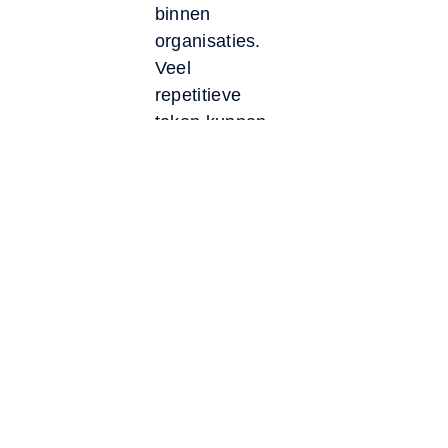
binnen
organisaties.
Veel
repetitieve
taken kunnen
namelijk
gedeeltelijk of
volledig
worden
geautomatiseerd.
Denk aan
processen
zoals:
rapportages
samenstellen
klantvragen