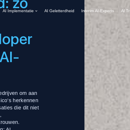
d: zo
AI Implementatie
AI Geletterdheid
Interim AI-Experts
AI T
loper
AI-
bedrijven om aan
sico’s herkennen
ies die dit niet
,
trouwen.
g: AI