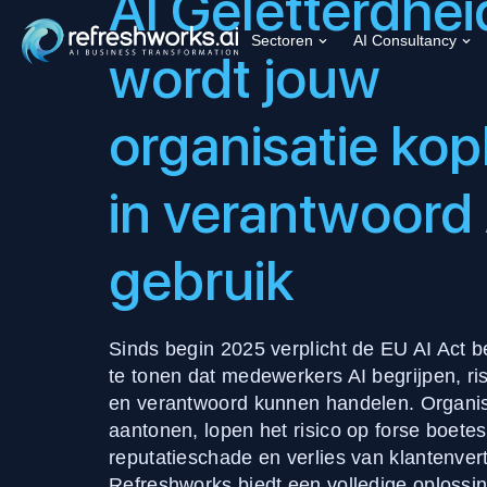
AI Geletterdhei
Sectoren
AI Consultancy
wordt jouw
organisatie kop
in verantwoord 
gebruik
Sinds begin 2025 verplicht de EU AI Act 
te tonen dat medewerkers AI begrijpen, ri
en verantwoord kunnen handelen. Organisat
aantonen, lopen het risico op forse boetes
reputatieschade en verlies van klantenver
Refreshworks biedt een volledige oplossin