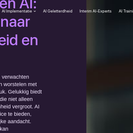
en AI:
AI Implementatie
AI Geletterdheid
Interim AI-Experts
AI Trai
 naar
eid en
n verwachten
en worstelen met
k. Gelukkig biedt
die niet alleen
nheid vergroot. AI
ice te bieden,
ijke aandacht.
 kan