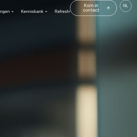
Kom in
NL
contact
ningen
Kennisbank
Refreshworks