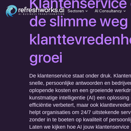
Klantenservice 
Sectoren
AI Consultancy
de slimme weg
klanttevredenh
groei
De klantenservice staat onder druk. Klante
snelle, persoonlijke antwoorden en bedrijv
oplopende kosten en een groeiende werkdru
kunstmatige intelligentie (AI) een oplossing 
efficiëntie verbetert, maar ook klanttevrede
helpt organisaties om 24/7 uitstekende serv
zonder in te boeten op kwaliteit of persoonl
Laten we kijken hoe AI jouw klantenservice