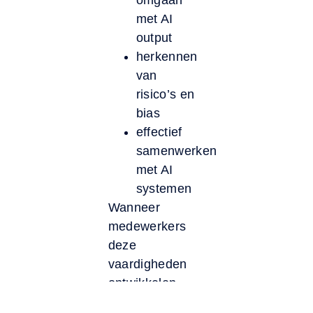
omgaan
met AI
output
herkennen
van
risico’s en
bias
effectief
samenwerken
met AI
systemen
Wanneer
medewerkers
deze
vaardigheden
ontwikkelen,
kunnen ze AI