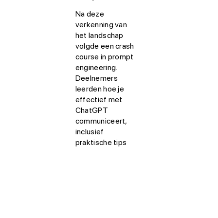
Na deze
verkenning van
het landschap
volgde een crash
course in prompt
engineering.
Deelnemers
leerden hoe je
effectief met
ChatGPT
communiceert,
inclusief
praktische tips
om betere en
meer bruikbare
antwoorden te
genereren.
Vervolgens
kregen ze een
overzicht van de