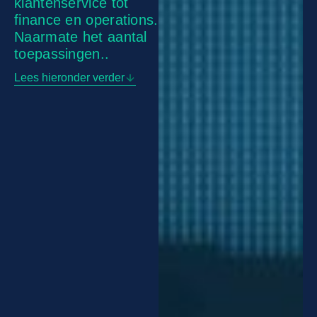
klantenservice tot
finance en operations.
Naarmate het aantal
toepassingen..
Lees hieronder verder