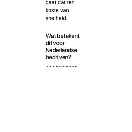
gaat dat ten
koste van
snelheid.
Wat betekent
dit voor
Nederlandse
bedrijven?
Toegang tot
technologie
De meeste
geavanceerde
modellen
(GPT, Claude,
Gemini) zijn
Amerikaans.