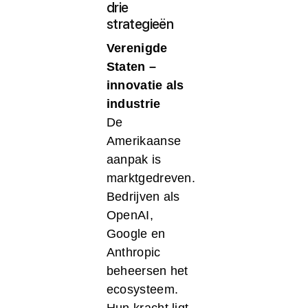
drie
strategieën
Verenigde
Staten –
innovatie als
industrie
De
Amerikaanse
aanpak is
marktgedreven.
Bedrijven als
OpenAI,
Google en
Anthropic
beheersen het
ecosysteem.