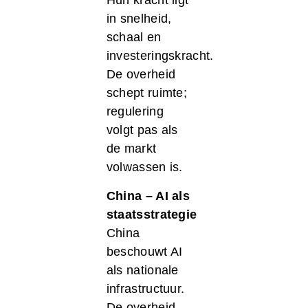
Hun kracht ligt
in snelheid,
schaal en
investeringskracht.
De overheid
schept ruimte;
regulering
volgt pas als
de markt
volwassen is.
China – AI als
staatsstrategie
China
beschouwt AI
als nationale
infrastructuur.
De overheid