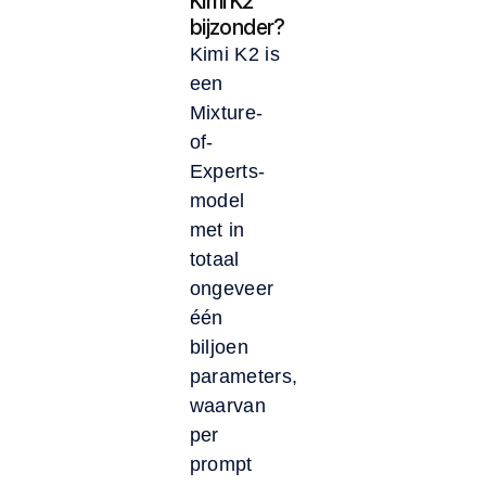
Kimi K2
bijzonder?
Kimi K2 is
een
Mixture-
of-
Experts-
model
met in
totaal
ongeveer
één
biljoen
parameters,
waarvan
per
prompt