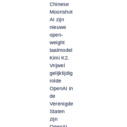
Chinese
Moonshot
AI zijn
nieuwe
open-
weight
taalmodel
Kimi K2.
Vrijwel
gelijktijdig
rolde
OpenAI in
de
Verenigde
Staten
zijn
OpenAI