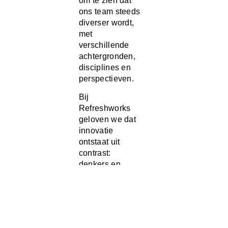
om te zien dat
ons team steeds
diverser wordt,
met
verschillende
achtergronden,
disciplines en
perspectieven.
Bij
Refreshworks
geloven we dat
innovatie
ontstaat uit
contrast:
denkers en
doeners,
strategen en
bouwers, data-
experts en
creatieven. Juist