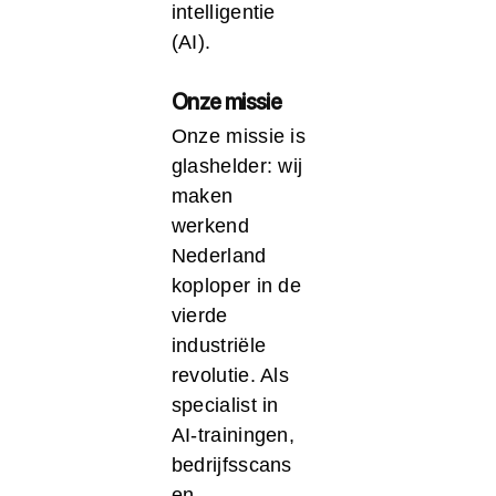
intelligentie
(AI).
Onze missie
Onze missie is
glashelder: wij
maken
werkend
Nederland
koploper in de
vierde
industriële
revolutie. Als
specialist in
AI-trainingen,
bedrijfsscans
en