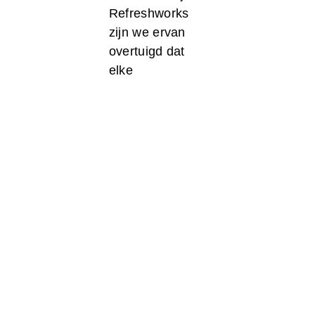
Refreshworks
zijn we ervan
overtuigd dat
elke
organisatie het
potentieel
heeft om te
profiteren van
AI. Daarom
bieden wij een
breed scala
aan diensten
aan die je
helpen om AI-
business
transformatie