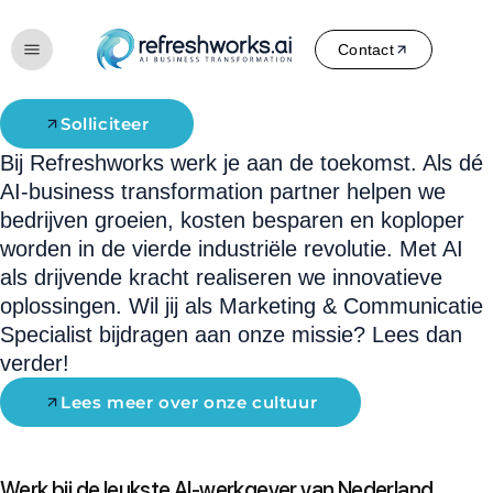
Online Marketeer
Fulltime dienstverband
Contact
€ 3.000 – € 4.000 per maand
Solliciteer
Bij Refreshworks werk je aan de toekomst. Als dé
AI-business transformation partner helpen we
bedrijven groeien, kosten besparen en koploper
worden in de vierde industriële revolutie. Met AI
als drijvende kracht realiseren we innovatieve
oplossingen. Wil jij als Marketing & Communicatie
Specialist bijdragen aan onze missie? Lees dan
verder!
Lees meer over onze cultuur
Werk bij de leukste AI-werkgever van Nederland