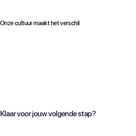
Participatieoptie:
De mogelijkheid om te delen in onze groei
op termijn.
Onze cultuur maakt het verschil
Open, ambitieus en gericht op groei. We dagen elkaar uit, vieren
successen en zien fouten als kansen om sterker te worden.
Wat ons kenmerkt:
Persoonlijke groei
– met opleidingen, buddy’s en
kennissessies bouw je continu aan jezelf.
Inclusiviteit
– iedereen kan hier zichzelf zijn. Verschillende
perspectieven maken ons sterker.
Retrospective
– we reflecteren, vieren en verbeteren continu.
Eigenaarschap
– vanaf dag één krijg je verantwoordelijkheid
en vertrouwen.
Klaar voor jouw volgende stap?
Wil jij bijdragen aan onze missie? Solliciteer vandaag nog en maak
deel uit van ons team!