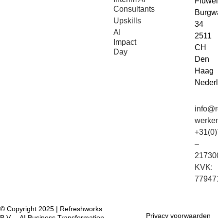
Fluwe
Consultants
Burgw
Upskills
34
AI
2511
Impact
CH
Day
Den
Haag
Neder
info@r
werken
+31(0)
–
21730
KVK:
77947
© Copyright 2025 | Refreshworks
Privacy voorwaarden
B.V. – AI Business Transformation