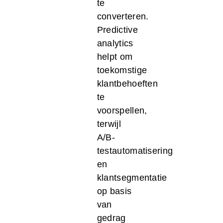
te
converteren.
Predictive
analytics
helpt om
toekomstige
klantbehoeften
te
voorspellen,
terwijl
A/B-
testautomatisering
en
klantsegmentatie
op basis
van
gedrag