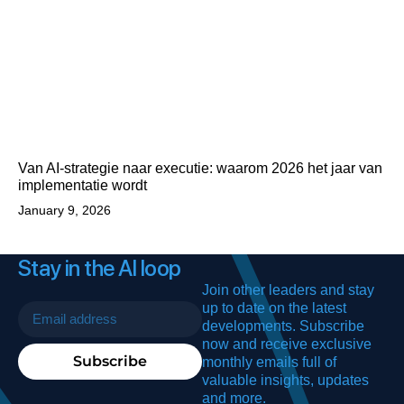
Van AI-strategie naar executie: waarom 2026 het jaar van
implementatie wordt
January 9, 2026
Stay in the AI loop
Join other leaders and stay
up to date on the latest
developments. Subscribe
now and receive exclusive
Subscribe
monthly emails full of
valuable insights, updates
and more.