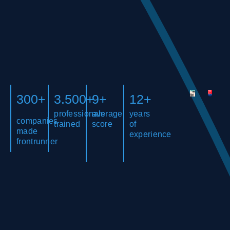
300+
3.500+
9+
12+
professionals
average
years
companies
trained
score
of
made
experience
frontrunner