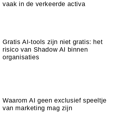
vaak in de verkeerde activa
Veel organisaties lopen tegen hetzelfde risico aan, vaak zonder
dat ze het direct doorhebben. De belangrijkste kennis van het
bedrijf zit niet in systemen, processen
Gratis AI-tools zijn niet gratis: het
risico van Shadow AI binnen
organisaties
Veel AI-tools bieden tegenwoordig een gratis en een betaalde
versie. Dat lijkt aantrekkelijk. Medewerkers kunnen snel
experimenteren en direct profiteren van de mogelijkheden van
kunstmatige
Waarom AI geen exclusief speeltje
van marketing mag zijn