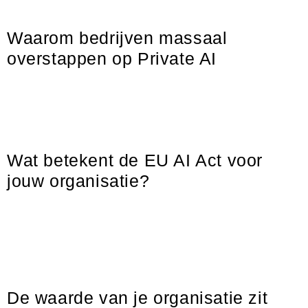
een pilotfase of
Waarom bedrijven massaal
overstappen op Private AI
De eerste golf van AI-adoptie draaide vooral om snelheid en
experimenteren. Medewerkers ontdekten massaal tools zoals
ChatGPT, Claude en Gemini om sneller te werken, content
Wat betekent de EU AI Act voor
jouw organisatie?
AI ontwikkelt zich sneller dan ooit. Tegelijkertijd groeit de behoefte
aan duidelijke regels rondom veiligheid, transparantie en
verantwoord gebruik van AI-systemen. Daarom introduceerde de
Europese
De waarde van je organisatie zit