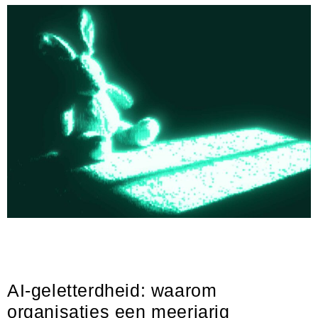
In veel organisaties zie je hetzelfde patroon ontstaan. Een klein
groepje medewerkers krijgt toegang tot AI-tools zoals ChatGPT of
Copilot, terwijl de rest van het
AI-geletterdheid: waarom
organisaties een meerjarig