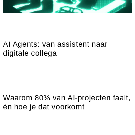
In de beginfase van generatieve AI draaide alles om prompts. Wie
de beste prompts schreef, kreeg de beste resultaten. Maar in
2026 verschuift de focus
AI Agents: van assistent naar
digitale collega
AI ontwikkelt zich razendsnel. Waar organisaties een paar jaar
geleden experimenteerden met chatbots en AI assistenten,
verschuift de focus naar AI Agents: autonome systemen die
Waarom 80% van AI-projecten faalt,
én hoe je dat voorkomt
AI staat hoog op de agenda van vrijwel iedere organisatie. Toch
blijkt in de praktijk dat veel AI-projecten nooit verder komen dan