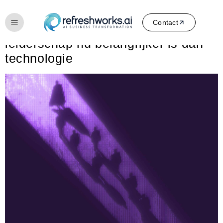
Category:
Insights
Contact
AI in de boardroom: waarom
leiderschap nu belangrijker is dan
technologie