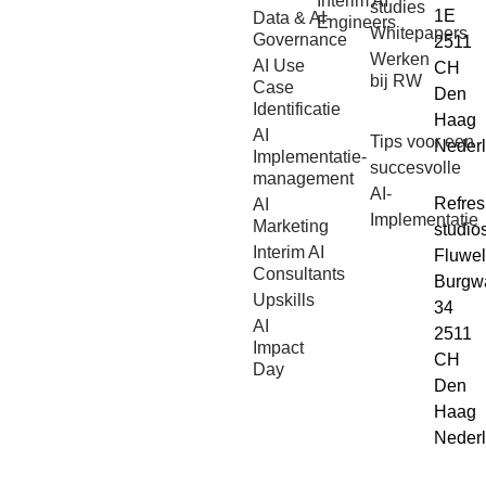
Interim AI
studies
1E
Data & AI-
Engineers
Whitepapers
Governance
2511
Werken
AI Use
CH
bij RW
Case
Den
Identificatie
Haag
AI
Tips voor een
Neder
Implementatie-
succesvolle
management
AI-
Refre
AI
Implementatie
Marketing
studio
Interim AI
Fluwe
Consultants
Burgw
Upskills
34
AI
2511
Impact
CH
Day
Den
Haag
Neder